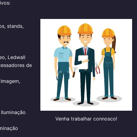
ivos:
s, stands,
eo, Ledwall
cessadores de
e Imagem,
Iluminação
Venha trabalhar connosco!
uminação