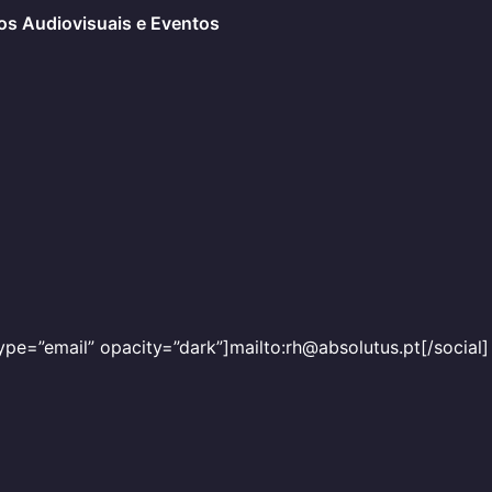
os Audiovisuais e Eventos
ype=”email” opacity=”dark”]mailto:rh@absolutus.pt[/social]